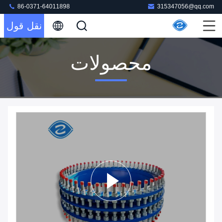
86-0371-64011898
315347056@qq.com
نقل قول
محصولات