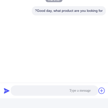
3:59 PM
Good day, what product are you looking for?
سوالات عمومی
ق
:
مي تونيد محصول رو طبق خواسته ي مشتري درست
کنيد؟
A
: بله، ما می توانیم آن را با نیاز دقیق خود را
ق
: شرایط پرداخت شما چیست؟
A
: T / T (30٪ به عنوان سپرده، 70٪ باقیمانده قبل از تحویل
پرداخت می شود) ، L / C در نظر
ق
نزدیکترین بندر بارگیری کجاست؟
A
: شانگهای، چنگداو یا بندر تیانجین چین یا بر اساس الزامات