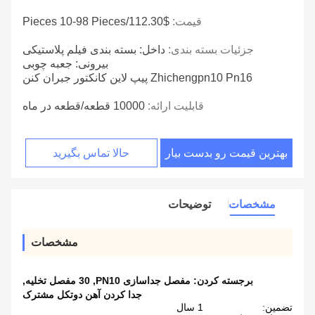
قیمت:
$112.30/pieces 10-98 Pieces
جزئیات بسته بندی:
داخل: بسته بندی فیلم پلاستیکی
بیرونی: جعبه چوبی
Zhichengpn10 Pn16 پیپ لاین کانکتور جبران کنن
قابلیت ارائه:
10000 قطعه/قطعه در ماه
بهترین قیمت رو بدست بیار
حالا تماس بگیرید
مشخصات
توضیحات
مشخصات
برجسته کردن:
مفصل جداسازی PN10
,
30 مفصل تخلیه
,
جدا کردن آهن دوتکل مشترک
تضمین:
1 سال