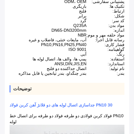
پشتیبانی سفارشی:
ODM، OEM
تکنیک ها:
بازیگری
ارتباط:
فلنج
شکل:
برابر
کد سر:
گرد
مواد بدن:
Q235A
اندازه:
DN65-DN3200mm
مواد حلقه مهر و موم:
NBR
رسانه قابل اجرا:
آب، مایعات خنثی، فاضلاب و غیره
فشار کاری:
PN10,PN16,PN25,PN40
گواهینامه:
ISO 9001
رنگ:
آبی
استفاده:
پمپ ها، والف ها، اتصال لوله ها
استاندارد:
ANSI,DIN,JIS,EN
نام تولید:
اتصال جداکننده دو فلنج
بندر:
بندر چنگداو، بندر تیانجین یا قابل مذاکره
توضیحات
PN10 30 جداسازی اتصال لوله های دو فلانژ آهن کربن فولاد
PN10 فولاد کربن فولادی دو طرفه فولاد دو طرفه برای اتصال خط
لوله