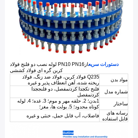
دستورات سريع
از
PN10 PN16 لوله نصب دو فلنج فولاد
کربن گره ای فولاد کششی
Q235 فولاد کربن، فولاد ضد زنگ، فولاد
مواد بدن
ریخته شده، آهن انعطاف پذیر و غیره
فلنج تک
جدا کردن
مفصل، دو فلنج
جدا
شماره مدل
کردن
مفصل
1بدن؛ 2. حلقه مهر و موم؛ 3. غده؛ 4. لوله
ساختار
کوتاه محدود؛ 5. بولت ها، مغز؛
رسانه های
فاضلاب، آب قابل حمل، خنثی و غیره
قابل استفاده