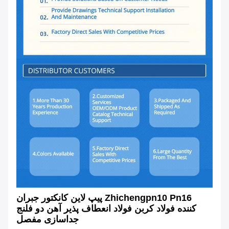
Zhichengpn10 Pn16 پیپ لاین کانکتور جبران
کننده فولاد کربن فولاد انعطاف پذیر آهن دو فلنج
جداسازی مفصل