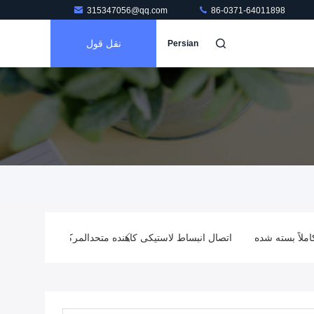
315347056@qq.com
86-0371-64011898
نقل قول
Persian
لاً بسته شده
اتصال انبساط لاستیکی کاهنده متحدالمرکز
مفصل کشش