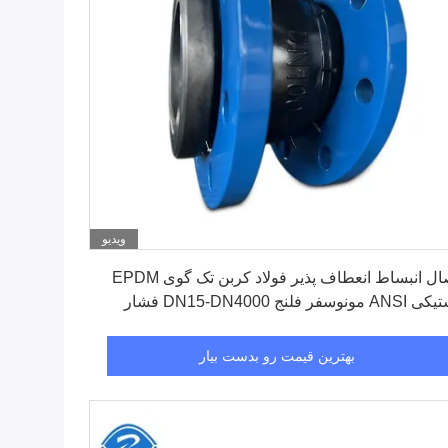
ویدیو
بهترین قیمت رو بدست بیار
اتصال انبساط انعطاف پذیر فولاد کربن تک گوی EPDM
لاستیکی ANSI مونوسفر فلنج DN15-DN4000 فشار
-40 بار
بهترین قیمت رو بدست بیار