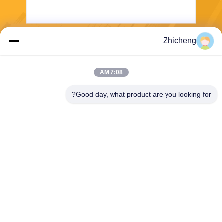
Zhicheng
بفرست
7:08 AM
Good day, what product are you looking for?
Henan Zhicheng Valve Fittings
Manufacturing Co., Ltd.
315347056@qq.com
86-0371-64011898
پارک صنعتی خط لوله، شهر Xic
un، شهر Gongyi، استان Hena
n، چین