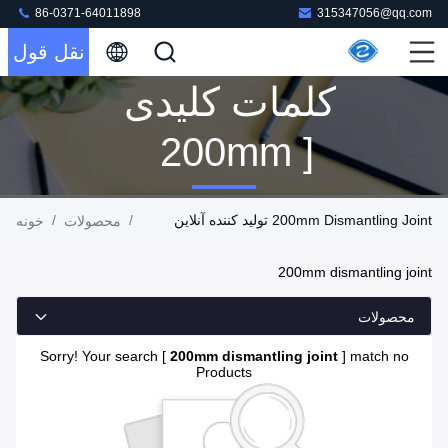
86-0371-64011898
315347056@qq.com
نقل قول
کلمات کلیدی
[ 200mm
Dismantling
200mm Dismantling Joint تولید کننده آنلاین
/
/
محصولات
خونه
Joint ]
200mm dismantling joint
مطابقت 0
محصولات
محصولات
Sorry! Your search [
200mm dismantling joint
] match no
Products