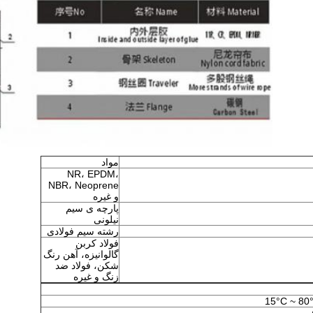
مواد
NR، EPDM،
NBR، Neoprene
و غیره
پارچه ی سیم
نیلونی
رشته سیم فولادی
فولاد کربن
گالوانیزه، آهن رنگ
شکن، فولاد ضد
زنگ و غیره