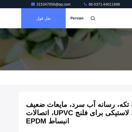
315347056@qq.com
86-0371-64011898
نقل قول
Persian
 فلنج UPVC یک تکه، رسانه آب سرد، مایعات ضعیف
خورنده، اتصال انبساط لاستیکی برای فلنج UPVC، اتصالات
انبساط EPDM