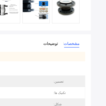
مشخصات
توضیحات
تضمین:
تکنیک ها:
ج
شکل: