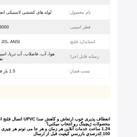
نام محصول:
لوله های کششی لاستیکی انع
قطر اسمی:
3000
استاندارد فلنج:
 JIS، ANSI
هوا، آب، فاضلاب، آب دریا، اسید
رسانه قابل اجرا:
نف
تست فشار:
1.5 بار فشار کاری
انعطاف پذیری خوب ارتعاش و کاهش صدا UPVC اتصال فلنج انعطاف پذیر مشترک تک کره ای لاستیک گسترش Bellows
محصولات ژيچينگ رو انتخاب ميکني؟
1.24 ساعت خدمات آنلاین هر زمان و هر جا می تونم هر چیزی که می خوای رو بهت بدم
2.100درصدي بازرسي کيفيت قبل از ارسال