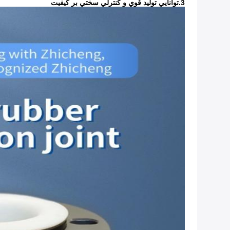
3.توانايي توليد قوي و کنترلي سختي بر کيفيت