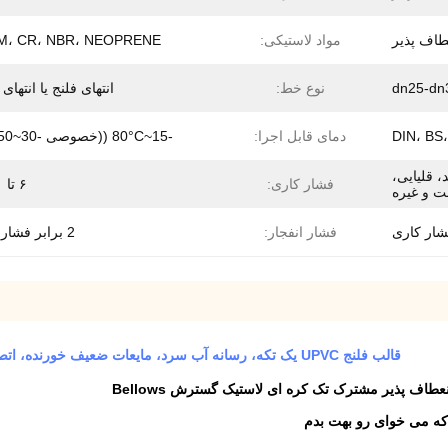
طاف پذیر
مواد لاستیکی:
M، CR، NBR، NEOPRENE
dn25-dn
نوع خط:
انتهای فلنج یا انتهای
DIN، BS،
دمای قابل اجرا:
-15~80°C ((خصوصی -30~150°C)
، قلیایی،
فشار کاری:
۶ تا ۴۰ بار
ت و غیره
فشار انفجار:
2 برابر فشار کاری
قالب فلنج UPVC یک تکه، رسانه آب سرد، مایعات ضعیف خورنده، اتصال انبساط لاستیکی برای فلنج UPVC، اتصالات انبساط EPDM