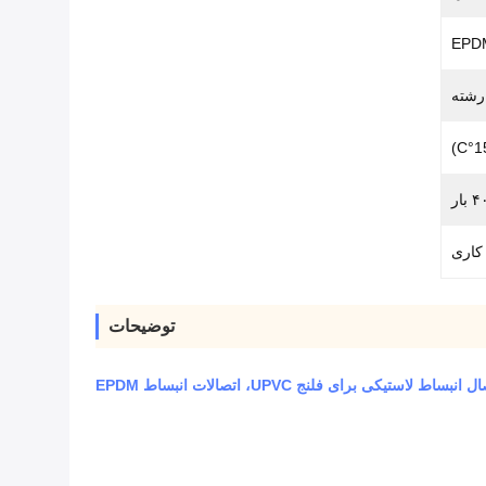
EPD
 رشته
توضیحات