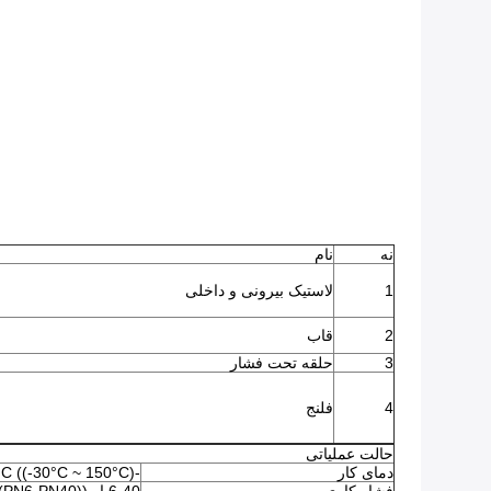
نه
نام
1
لاستیک بیرونی و داخلی
2
قاب
3
حلقه تحت فشار
4
فلنج
حالت عملیاتی
دمای کار
-15°C ~ 80°C ((-30°C ~ 150°C)