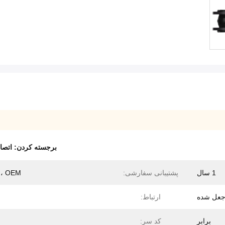
برجسته کردن:
اتصالات
1 سال
پشتیبانی سفارشی:
، OEM
عل شده
ارتباط:
برابر
کد سر: