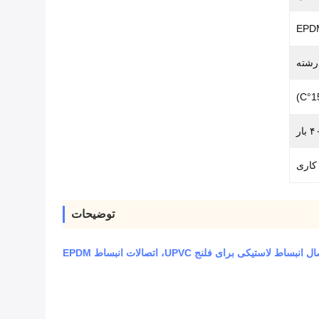
EPD
 رشته
توضیحات