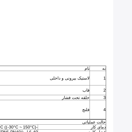
نه
نام
1
لاستیک بیرونی و داخلی
2
قاب
3
حلقه تحت فشار
4
فلنج
حالت عملیاتی
دمای کار
-15°C ~ 80°C ((-30°C ~ 150°C)