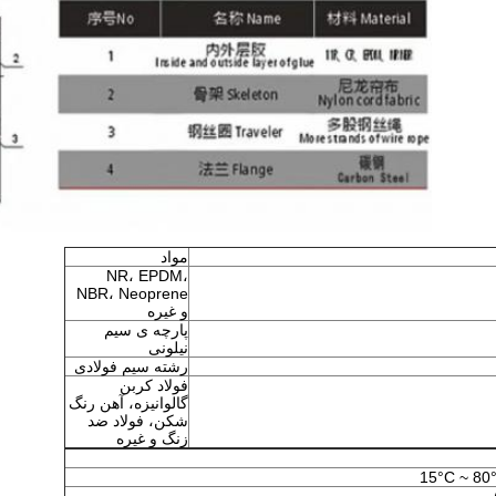
مواد
NR، EPDM،
NBR، Neoprene
و غیره
پارچه ی سیم
نیلونی
رشته سیم فولادی
فولاد کربن
گالوانیزه، آهن رنگ
شکن، فولاد ضد
زنگ و غیره