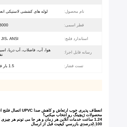
نام محصول:
لوله های کششی لاستیکی انع
قطر اسمی:
3000
استاندارد فلنج:
 JIS، ANSI
هوا، آب، فاضلاب، آب دریا، اسید
رسانه قابل اجرا:
نف
تست فشار:
1.5 بار فشار کاری
انعطاف پذیری خوب ارتعاش و کاهش صدا UPVC اتصال فلنج انعطاف پذیر مشترک تک کره ای لاستیک گسترش Bellows
محصولات ژيچينگ رو انتخاب ميکني؟
1.24 ساعت خدمات آنلاین هر زمان و هر جا می تونم هر چیزی که می خوای رو بهت بدم
2.100درصدي بازرسي کيفيت قبل از ارسال