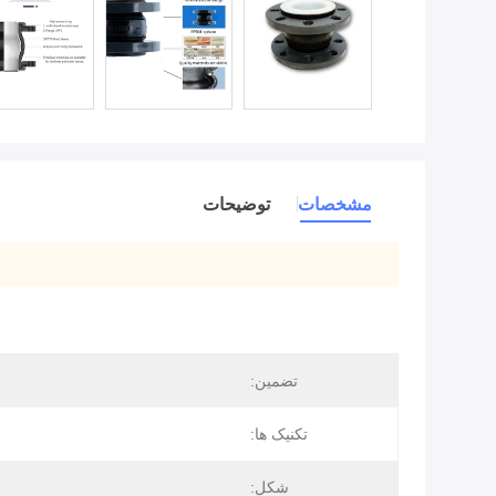
مشخصات
توضیحات
تضمین:
تکنیک ها:
ج
شکل: