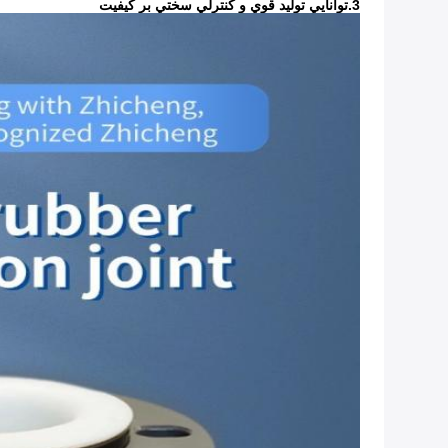
3.توانايي توليد قوي و کنترلي سختي بر کيفيت