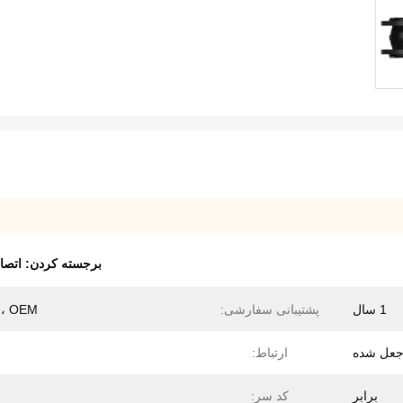
برجسته کردن:
اتصالات
1 سال
پشتیبانی سفارشی:
، OEM
عل شده
ارتباط:
برابر
کد سر: