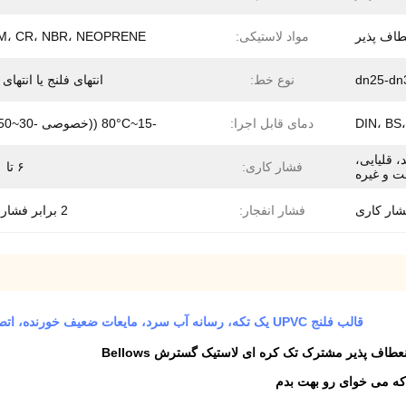
طاف پذیر
مواد لاستیکی:
M، CR، NBR، NEOPRENE
dn25-dn
نوع خط:
انتهای فلنج یا انتهای
DIN، BS،
دمای قابل اجرا:
-15~80°C ((خصوصی -30~150°C)
، قلیایی،
فشار کاری:
۶ تا ۴۰ بار
ت و غیره
فشار انفجار:
2 برابر فشار کاری
قالب فلنج UPVC یک تکه، رسانه آب سرد، مایعات ضعیف خورنده، اتصال انبساط لاستیکی برای فلنج UPVC، اتصالات انبساط EPDM