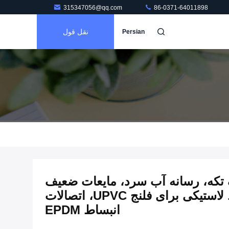
315347056@qq.com
86-0371-64011898
نقل قول
Persian
 فلنج UPVC یک تکه، رسانه آب سرد، مایعات ضعیف
خورنده، اتصال انبساط لاستیکی برای فلنج UPVC، اتصالات
انبساط EPDM