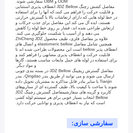
ODM و OBM سفارشی شوند.
مفاصل کشش زچنگ JDZ Bellow انعطاف پذیری استثنایی
و قابلیت حرکت را فراهم می کنند،که آنها را برای استفاده
در خط لوله هایی که دارای ارتعاشات بالا یا گسترش حرارتی
هستند، ایده آل می کند.این مفاصل برای جذب حرکات و
ارتعاش طراحی شده اند، فشار بر روی خط لوله را کاهش
می دهند و از آسیب یا شکست جلوگیری می کنند.
علاوه بر مفاصل فلزی، طیف محصول ZhiCheng JDZ
همچنین شامل مفاصل elastomeric bellow و اتصال های
انعطاف پذیر bellow است.این محصولات طراحی شده اند تا
قابلیت حرکت و انعطاف پذیری مشابهی را فراهم کنند و
برای استفاده در لوله های حمل مایعات مناسب هستند، گازها
و مواد دیگر.
مفاصل گسترش زیچینگ JDZ Bellow در بسته بندی چوبی
ارسال می شوند و می توانند از طریق بندر Qingdao، بندر
Tianjin یا سایر بنادر قابل مذاکره به مشتریان تحویل داده
شوند.با ساخت با کیفیت بالا، طیف گسترده ای از سناریوهای
کاربرد و گزینه های سفارشیمفاصل گسترش زچینگ JDZ
Bellow انتخاب بسیار خوبی برای هر سیستم لوله کشی
است که نیاز به انعطاف پذیری و توانایی حرکت دارد.
سفارشی سازی: