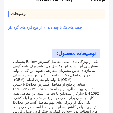
Wooden Case Packing
Package:
توضیحات
جفت های تک یا چند لایه ای از نوع گره های گره دار
توضیحات محصول:
یکی از ویژگی های اصلی مفاصل گسترش Bellow پشتیبانی
سفارشی آنها است. این مفاصل می توانند برای پاسخگویی
به نیازهای خاص مشتریان سفارشی شوند.این که آیا تولید
تجهیزات اصلی (OEM) است یا خیر.، تولید طرح اصلی
(ODM) یا تولید نام تجاری اصلی (OBM).
استاندارد فلنج از مفاصل گسترش Bellow با چندین
استاندارد بین المللی، از جمله DIN، ANSI، BS، ISO، JIS،
EN 1092 سازگار است.این باعث می شود این مفاصل همه
کاره و آسان برای نصب در انواع سیستم های لوله کشی.
یکی دیگر از ویژگی های مهم مفاصل گسترش Bellow
توانایی آنها در کاهش سطح سر و صدا است.طراحی رابط
های انعطاف پذیر Bellow کمک به خنک کردن صدا و لرزش