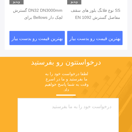
یو
ویدیو
ویدیو
لاد ضد
SS نوع فلانگ بلوز های سقف
DN32 DN3000mm گسترش
مفاصل گسترش EN 1092
لچک دار Bellows برای
مفا
ش
استاندارد فلزی بلوز های
خروجی به طور کامل پوشش
فلن
تعویض کننده حرارتی
داده شده Tetrafluoro جبران
ار
بهترین قیمت رو بدست بیار
بهترین قیمت رو بدست بیار
بهت
کننده آب رسیدگی
درخواستتون رو بفرستيد
لطفا درخواست خود را به 
ما بفرستید و ما در اسرع 
وقت به شما پاسخ خواهیم 
داد.