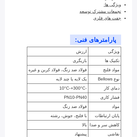
ویژگی ها:
تجمعات مشترک توسعه
جفت های فلزی
پارامترهای فنی:
ویژگی
ارزش
تکنیک ها
بازیگری
مواد فلنج
فولاد ضد زنگ، فولاد کربن و غیره
نوع Bellows
یک لایه یا چند لایه
دمای کار
-10°C-+300°C
فشار کاری
PN10-PN40
مواد
فولاد ضد زنگ
پایان ارتباطات
با فلنج، جوش، رشته
کاهش سر و صدا
بالا
نقاشی
پیشنهاد