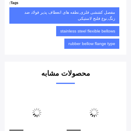
Tags:
مفصل کششی فلزی,نطفه های انعطاف پذیر فولاد ضد
زنگ,نوع فلنج لاستیکی
stainless steel flexible bellows
rubber bellow flange type
محصولات مشابه