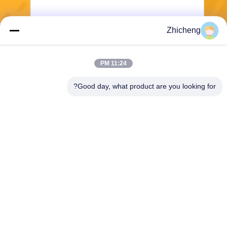
Zhicheng
بفرست
11:24 PM
Good day, what product are you looking for?
Henan Zhicheng Valve Fittings
Manufacturing Co., Ltd.
315347056@qq.com
86-0371-64011898
پارک صنعتی خط لوله، شهر Xic
un، شهر Gongyi، استان Hena
n، چین