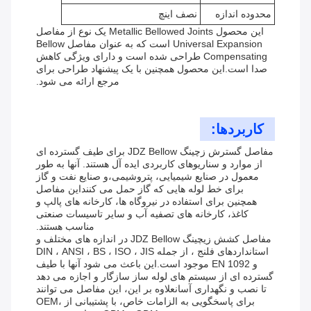
محدوده اندازه
نصف اینچ
این محصول Metallic Bellowed Joints یک نوع از مفاصل
Universal Expansion است که به عنوان مفاصل Bellow
Compensating طراحی شده است و دارای ویژگی کاهش
صدا است.این محصول همچنین با یک پیشنهاد طراحی برای
مرجع ارائه می شود.
کاربردها:
مفاصل گسترش زچینگ JDZ Bellow برای طیف گسترده ای
از موارد و سناریوهای کاربردی ایده آل هستند. آنها به طور
معمول در صنایع شیمیایی، پتروشیمی،و صنایع نفت و گاز
برای خط لوله هایی که گاز حمل می کننداین مفاصل
همچنین برای استفاده در نیروگاه ها، کارخانه های پالپ و
کاغذ، کارخانه های تصفیه آب و سایر تاسیسات صنعتی
مناسب هستند.
مفاصل کشش زیچینگ JDZ Bellow در اندازه های مختلف و
استانداردهای فلنج ، از جمله DIN ، ANSI ، BS ، ISO ، JIS
و EN 1092 موجود است.این باعث می شود آنها با طیف
گسترده ای از سیستم های لوله ساز سازگار و اجازه می دهد
تا نصب و نگهداری آسانعلاوه بر این، این مفاصل می توانند
برای پاسخگویی به الزامات خاص، با پشتیبانی از OEM،