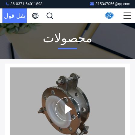
86-0371-64011898
315347056@qq.com
نقل قول
محصولات