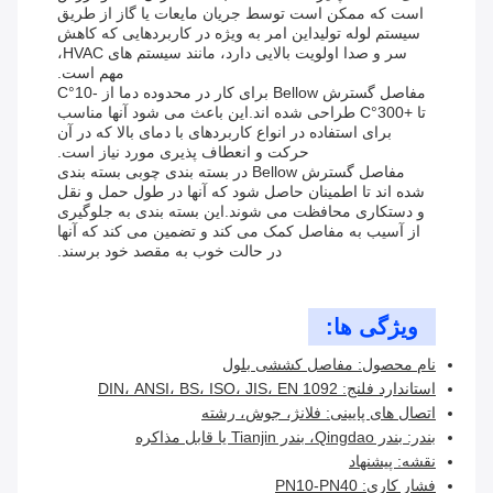
است که ممکن است توسط جریان مایعات یا گاز از طریق
سیستم لوله تولیداین امر به ویژه در کاربردهایی که کاهش
سر و صدا اولویت بالایی دارد، مانند سیستم های HVAC،
مهم است.
مفاصل گسترش Bellow برای کار در محدوده دما از -10°C
تا +300°C طراحی شده اند.این باعث می شود آنها مناسب
برای استفاده در انواع کاربردهای با دمای بالا که در آن
حرکت و انعطاف پذیری مورد نیاز است.
مفاصل گسترش Bellow در بسته بندی چوبی بسته بندی
شده اند تا اطمینان حاصل شود که آنها در طول حمل و نقل
و دستکاری محافظت می شوند.این بسته بندی به جلوگیری
از آسیب به مفاصل کمک می کند و تضمین می کند که آنها
در حالت خوب به مقصد خود برسند.
ویژگی ها:
نام محصول: مفاصل کششی بلول
استاندارد فلنج: DIN، ANSI، BS، ISO، JIS، EN 1092
اتصال های پایینی: فلانژ، جوش، رشته
بندر: بندر Qingdao، بندر Tianjin یا قابل مذاکره
نقشه: پیشنهاد
فشار کاری: PN10-PN40