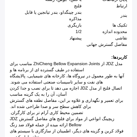
ارتباط
فلنج
بندر چينگداو، بندر تيانجين يا قابل
بندر
مذاکره
تکنیک ها
بازیگری
محدوده اندازه
1/2
نقاشی
پیشنهاد
مفاصل گسترش جهانی
کاربردها:
مدل JDZ از ZhiCheng Bellow Expansion Joints مناسب برای
استفاده در طیف گسترده ای از برنامه ها و
آنها به طور معمول در نیروگاه ها، کارخانه های شیمیایی، پالایشگاه
های نفت و سایر تاسیسات صنعتی استفاده می شوند.
اتصال فلنج از مدل JDZ اجازه می دهد تا برای نصب و جدا کردن
آسان، آن را به یک گزینه مناسب
برای تعمیر و نگهداری و علاوه بر این، مفاصل نطفه های گسترش
برای کاهش سطح سر و صدا طراحی شده اند.
تضمین محیط کاری آرام تر برای کارگران.
زيچينگ انواعي از مواد براي فلنج هاي مفاصل گسترش JDZ
Bellow ارائه ميده از جمله فولاد ضد زنگ
فولاد کربن و گزینه های دیگر، اطمینان از سازگاری با سیستم های