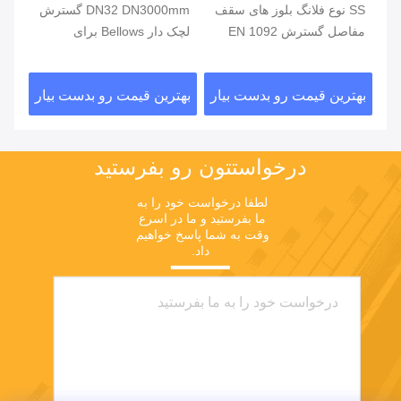
لاد ضد
SS نوع فلانگ بلوز های سقف
DN32 DN3000mm گسترش
مفاصل گسترش EN 1092
لچک دار Bellows برای
مفا
ش
استاندارد فلزی بلوز های
خروجی به طور کامل پوشش
فلن
تعویض کننده حرارتی
داده شده Tetrafluoro جبران
ار
بهترین قیمت رو بدست بیار
بهترین قیمت رو بدست بیار
بهت
کننده آب رسیدگی
درخواستتون رو بفرستيد
لطفا درخواست خود را به 
ما بفرستید و ما در اسرع 
وقت به شما پاسخ خواهیم 
داد.