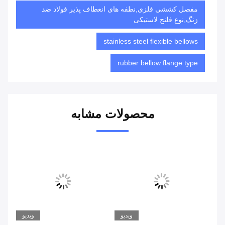
مفصل کششی فلزی,نطفه های انعطاف پذیر فولاد ضد
زنگ,نوع فلنج لاستیکی
stainless steel flexible bellows
rubber bellow flange type
محصولات مشابه
یو
ویدیو
ویدیو