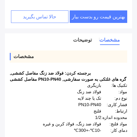
بهترین قیمت رو بدست بیار
حالا تماس بگیرید
مشخصات
توضیحات
مشخصات
برجسته کردن:
فولاد ضد زنگ مفاصل کششی
,
گره های غلتکی به صورت سفارشی
,
PN10-PN40 مفاصل کششی
تکنیک ها:
بازیگری
مواد:
فولاد ضد زنگ
نوع دم:
تک یا چند لایه
فشار کاری:
PN10-PN40
ارتباط:
فلنج
محدوده اندازه:
1/2
مواد فلنج:
فولاد ضد زنگ، فولاد کربن و غیره
دمای کار:
-10℃-+300℃