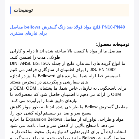
توضیحات
PN10-PN40 فلنج مواد فولاد ضد زنگ گسترش bellows مفاصل
برای نیازهای مشتری
توضیحات محصول:
مفاصل ما از مواد با کیفیت بالا ساخته شده اند تا دوام و کارایی
طولانی مدت را تضمین کنند.
ما انواع گزینه های استاندارد فلنج از جمله DIN، ANSI، BS، ISO،
JIS، EN 1092 را برای اطمینان از سازگاری فراهم می کنیم
با سیستم خط لوله شما. سازنده های Bellowed ما نیز در اندازه
های سفارشی و پیکربندی در دسترس هستند
برای پاسخگویی به نیازهای خاص شما. ما پشتیبانی OEM، ODM و
OBM را ارائه می دهیم تا اطمینان حاصل شود که محصولات ما
نیازهای دقیق شما را برآورده می کنند.
مفاصل گسترش Bellow ما طراحی شده اند تا به طور موثر کاهش
سطح سر و صدا در سیستم لوله کشی خود را.
مواد و طراحی نوآورانه از مفاصل Expansion Bellows ما اجازه
می دهد تا سطح بالایی از کاهش سر و صدا، باعث می شود
انتخاب ایده آل برای کاربردهایی که نیاز به یک محیط ساکت دارند.
مفاصل گسترش Bellow ما نیز طراحی شده اند برای رسیدگی به