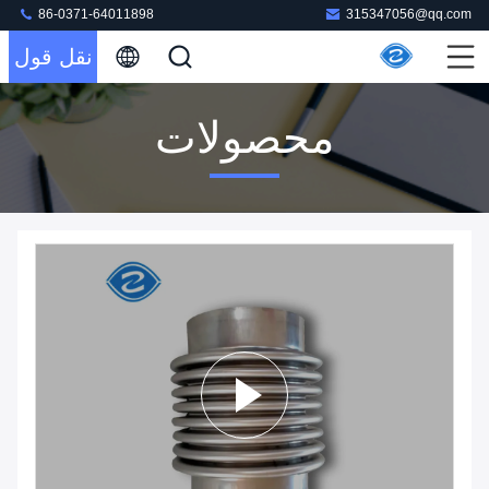
86-0371-64011898
315347056@qq.com
نقل قول
محصولات