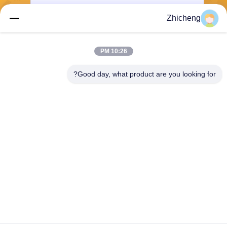
Zhicheng
بفرست
10:26 PM
Good day, what product are you looking for?
Henan Zhicheng Valve Fittings
Manufacturing Co., Ltd.
315347056@qq.com
86-0371-64011898
پارک صنعتی خط لوله، شهر Xic
un، شهر Gongyi، استان Hena
n، چین
چین کیفیت خوب درز انبساط لاستیکی عرضه کننده. حقوق چاپ 2026 Henan