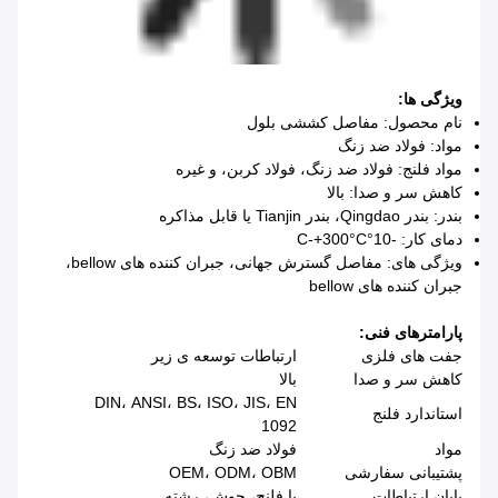
ویژگی ها:
نام محصول: مفاصل کششی بلول
مواد: فولاد ضد زنگ
مواد فلنج: فولاد ضد زنگ، فولاد کربن، و غیره
کاهش سر و صدا: بالا
بندر: بندر Qingdao، بندر Tianjin یا قابل مذاکره
دمای کار: -10°C-+300°C
ویژگی های: مفاصل گسترش جهانی، جبران کننده های bellow،
جبران کننده های bellow
پارامترهای فنی:
جفت های فلزی
ارتباطات توسعه ی زیر
کاهش سر و صدا
بالا
DIN، ANSI، BS، ISO، JIS، EN
استاندارد فلنج
1092
مواد
فولاد ضد زنگ
پشتیبانی سفارشی
OEM، ODM، OBM
پایان ارتباطات
با فلنج، جوش، رشته