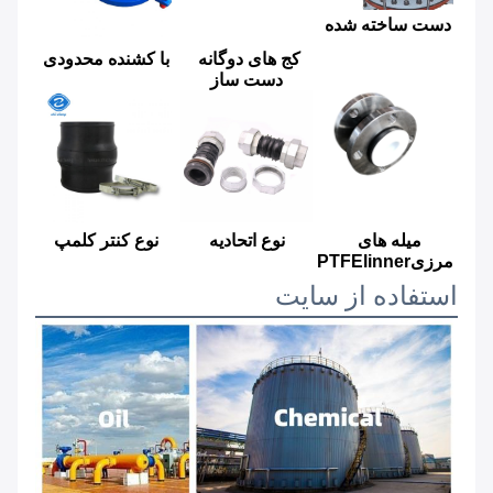
دست ساخته شده
کج های دوگانه 
با کشنده محدودی
دست ساز
میله های 
نوع اتحادیه
نوع کنتر کلمپ
مرزیPTFElinner
استفاده از سایت