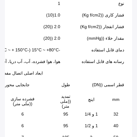
نوع
1
فشار کاری ((Kg f/cm2)
1.0(10)
فشار انفجار ((Kg f/cm2)
2.0 ((20)
مقدار خلاء ((mmHg)
2.0 ((20)
دمای قابل استفاده
-15°C ~ +80°C (-30°C ~ + 150°C ویژه)
رسانه های قابل استفاده
هوا، هوا فشرده، آب، آب دریا، آب 
ابعاد اصلی اتصال مفصل
قطر اسمی ((DN)
طول
جابجایی محوری
تمدید
فشرده سازی
mm
اینچ
((ملی
((ملی متر)
متر)
32
1 و 1/4
95
6
40
1 و 1/2
95
6