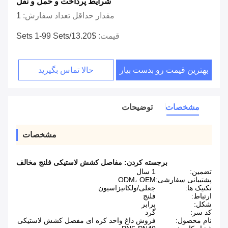
شرایط پرداخت و حمل و نقل
مقدار حداقل تعداد سفارش:
1
قیمت:
$13.20/sets 1-99 Sets
بهترین قیمت رو بدست بیار
حالا تماس بگیرید
مشخصات
توضیحات
مشخصات
برجسته کردن:
مفاصل کشش لاستیکی فلنج مخالف
تضمین:
1 سال
پشتیبانی سفارشی:
ODM، OEM
تکنیک ها:
جعلی/ولکانیزاسیون
ارتباط:
فلنج
شکل:
برابر
کد سر:
گرد
نام محصول:
فروش داغ واحد کره ای مفصل کشش لاستیکی