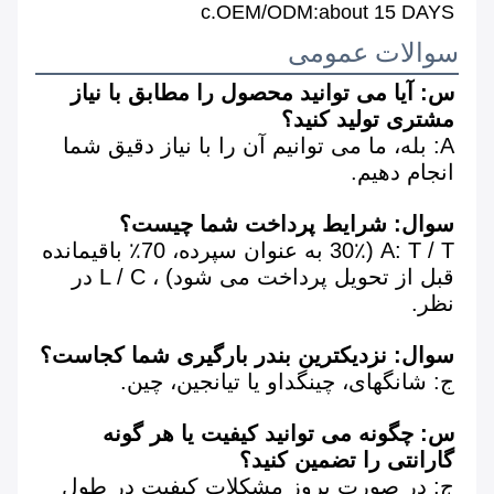
c.OEM/ODM:about 15 DAYS
سوالات عمومی
س: آیا می توانید محصول را مطابق با نیاز 
مشتری تولید کنید؟
A: بله، ما می توانیم آن را با نیاز دقیق شما 
انجام دهیم.
سوال: شرایط پرداخت شما چیست؟
A: T / T (30٪ به عنوان سپرده، 70٪ باقیمانده 
قبل از تحویل پرداخت می شود) ، L / C در 
نظر.
سوال: نزدیکترین بندر بارگیری شما کجاست؟
ج: شانگهای، چینگداو یا تیانجین، چین.
س: چگونه می توانید کیفیت یا هر گونه 
گارانتی را تضمین کنید؟
ج: در صورت بروز مشکلات کیفیت در طول 