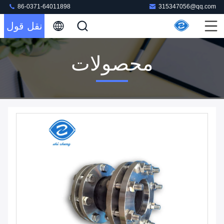
86-0371-64011898
315347056@qq.com
نقل قول
محصولات