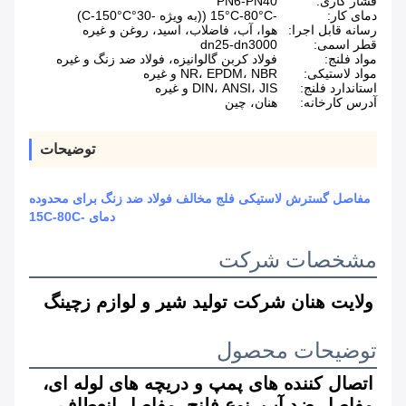
فشار کاری:
PN6-PN40
دمای کار:
-15°C-80°C ((به ویژه -30°C-150°C)
رسانه قابل اجرا:
هوا، آب، فاضلاب، اسید، روغن و غیره
قطر اسمی:
dn25-dn3000
مواد فلنج:
فولاد کربن گالوانیزه، فولاد ضد زنگ و غیره
مواد لاستیکی:
NR، EPDM، NBR و غیره
استاندارد فلنج:
DIN، ANSI، JIS و غیره
آدرس کارخانه:
هنان، چین
توضیحات
مفاصل گسترش لاستیکی فلج مخالف فولاد ضد زنگ برای محدوده
دمای -15C-80C
مشخصات شرکت
ولایت هنان شرکت تولید شیر و لوازم زچینگ
توضیحات محصول
اتصال کننده های پمپ و دریچه های لوله ای، 
مفاصل ضد آب، نوع فلنج، مفاصل انعطاف 