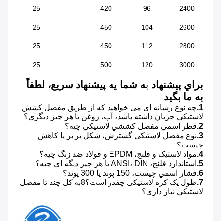
25
420
96
2400
25
450
104
2600
25
450
112
2800
25
500
120
3000
براي پيشنهاد به شما يه پيشنهاد سريع، لطفاً 
به ما بگيد
1.
چه نوع رسانه ای می خواهید که از طریق مفصل کشش 
لاستیکی جریان داشته باشد، آب، روغن یا هر چیز دیگری؟
2.
قطر اسمي مفصل کششي لاستيکي چيه؟
3.
نوع مفصل لاستیکی گسترش، شکل برابر یا کاهش 
چیست؟
4.
مواد لاستیک و فلنج، EPDM و فولاد ضد زنگ چیه؟
5.
استاندارد فلنج، ANSI، DIN یا هر چیز دیگه ای چیه؟
6.
فشار اسمي چيست، 150 پوند يا 300 پوند؟
7.
طول یک کره لاستیکی چقدر است؟8به کل چند تا مفصل 
لاستیکی نیاز داری؟