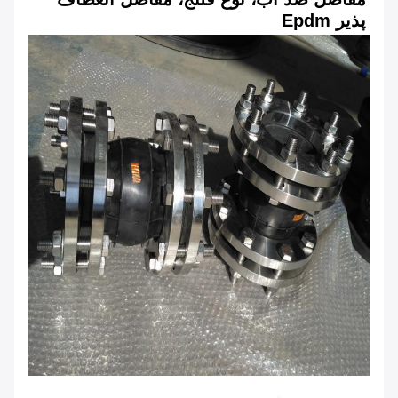
پذیر Epdm