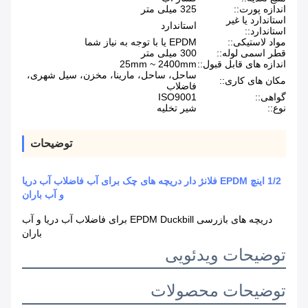
اندازه پورت::
325 میلی متر
استاندارد یا غیر
استاندارد
استاندارد::
مواد لاستیکی::
EPDM یا با توجه به نیاز شما
قطر اسمی لوله::
300 میلی متر
اندازه های قابل قبول::
25mm ~ 2400mm
ساحل، ساحل، مارینا، مخزن، سیل شهری،
مکان های کاری::
فاضلاب
گواهی::
ISO9001
نوع::
شیر تخلیه
توضیحات
1/2 اینچ EPDM فلانژ دار دریچه های چک برای آب فاضلاب آب دریا
و آب باران
دریچه های بازرسی EPDM Duckbill برای فاضلاب آب دریا و آب
باران
توضیحات ویدئویی
توضیحات محصولات