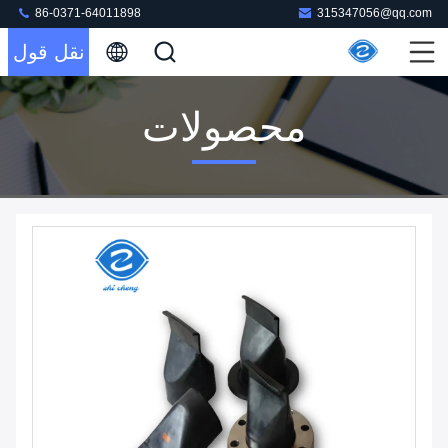
86-0371-64011898
315347056@qq.com
نقل قول
محصولات