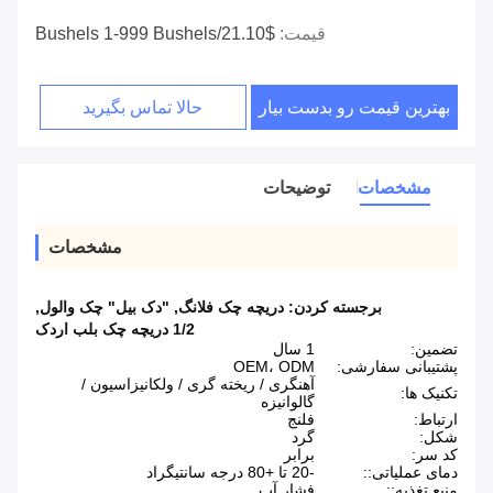
قیمت:
$21.10/bushels 1-999 Bushels
بهترین قیمت رو بدست بیار
حالا تماس بگیرید
مشخصات
توضیحات
مشخصات
برجسته کردن:
دریچه چک فلانگ
,
"دک بیل" چک والول
,
1/2 دریچه چک بلب اردک
تضمین:
1 سال
پشتیبانی سفارشی:
OEM، ODM
آهنگری / ریخته گری / ولکانیزاسیون /
تکنیک ها:
گالوانیزه
ارتباط:
فلنج
شکل:
گرد
کد سر:
برابر
دمای عملیاتی::
-20 تا +80 درجه سانتیگراد
منبع تغذیه::
فشار آب