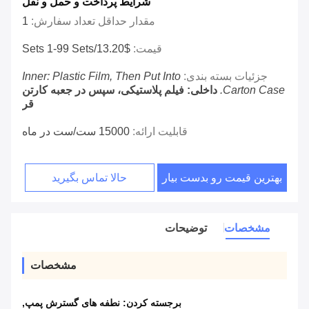
شرایط پرداخت و حمل و نقل
مقدار حداقل تعداد سفارش:
1
قیمت:
$13.20/sets 1-99 Sets
جزئیات بسته بندی:
Inner: Plastic Film, Then Put Into
Carton Case.
داخلی: فیلم پلاستیکی، سپس در جعبه کارتن
قر
قابلیت ارائه:
15000 ست/ست در ماه
بهترین قیمت رو بدست بیار
حالا تماس بگیرید
مشخصات
توضیحات
مشخصات
برجسته کردن:
نطفه های گسترش پمپ
,