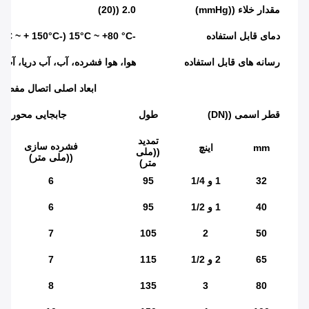
مقدار خلاء ((mmHg)
2.0 ((20)
دمای قابل استفاده
-15°C ~ +80 °C (-30°C ~ + 150°C ویژه)
رسانه های قابل استفاده
هوا، هوا فشرده، آب، آب دریا، آب 
ابعاد اصلی اتصال مفصل
قطر اسمی ((DN)
طول
جابجایی محوری
تمدید
فشرده سازی
mm
اینچ
((ملی
((ملی متر)
متر)
32
1 و 1/4
95
6
40
1 و 1/2
95
6
7
105
2
50
65
2 و 1/2
115
7
8
135
3
80