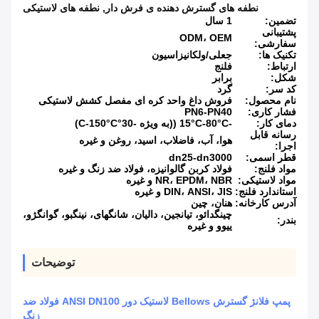
نطفه های گسترش دهنده ی فرش دار
,
نطفه های لاستیکی
تضمین:
1 سال
پشتیبانی
ODM، OEM
سفارشی:
تکنیک ها:
جعلی/ولکانیزاسیون
ارتباط:
فلنج
شکل:
برابر
کد سر:
گرد
نام محصول:
فروش داغ واحد کره ای مفصل کشش لاستیکی
فشار کاری:
PN6-PN40
دمای کار:
-15°C-80°C ((به ویژه -30°C-150°C)
رسانه قابل
هوا، آب، فاضلاب، اسید، روغن و غیره
اجرا:
قطر اسمی:
dn25-dn3000
مواد فلنج:
فولاد کربن گالوانیزه، فولاد ضد زنگ و غیره
مواد لاستیکی:
NR، EPDM، NBR و غیره
استاندارد فلنج:
DIN، ANSI، JIS و غیره
آدرس کارخانه:
هنان، چین
چینگدائو، تیانجین، دالیان، شانگهای، نینگبو، گوانگژو،
بندر:
ییوو و غیره
توضیحات
پمپ فلانژ گسترش Bellows لاستیک دور ANSI DN100 فولاد ضد
زنگ