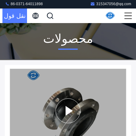
86-0371-64011898
315347056@qq.com
نقل قول
محصولات