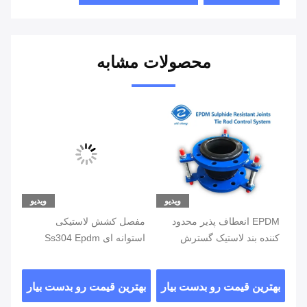
محصولات مشابه
یو
ویدیو
ویدیو
D
EPDM انعطاف پذیر محدود
مفصل کشش لاستیکی
مفا
ه
کننده بند لاستیک گسترش
استوانه ای Ss304 Epdm
درج
مشترک با PN10 فلنج
Ptfe برای فشار کار 1.0 2.5
آب آ
مقاومت سولفید
MPa
ار
بهترین قیمت رو بدست بیار
بهترین قیمت رو بدست بیار
بهت