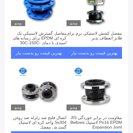
ویدیو
ویدیو
مفصل کشش لاستیکی نرم برای
مفاصل گسترش لاستیکی تک
فلانژ انعطاف پذیر
کره ای EPDM برای رسانه های
اسیدی با دمای -30C-150C
بهترین قیمت رو بدست بیار
بهترین قیمت رو بدست بیار
ویدیو
ویدیو
مقاومت در برابر خوردگی JIS
اتصال فلنج ضد زلزله ضد روغن
Pn16 EPDM لاستیک Bellows
Ss304 واحد کره ای لاستیک
Expansion Joint
گسترش مفصل
Forged/Vulcanisation