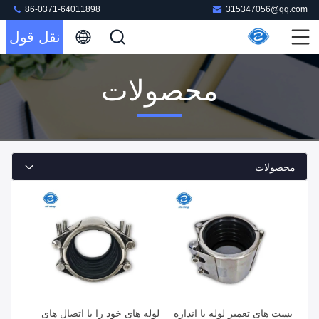
86-0371-64011898
315347056@qq.com
نقل قول
محصولات
محصولات
بست های تعمیر لوله با اندازه
لوله های خود را با اتصال های