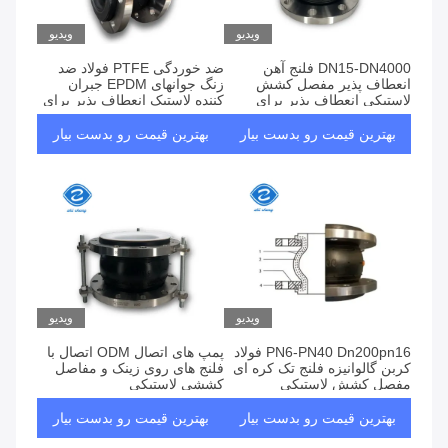
ویدیو
ویدیو
DN15-DN4000 فلنج آهن
ضد خوردگی PTFE فولاد ضد
انعطاف پذیر مفصل کشش
زنگ جوانهای EPDM جبران
لاستیکی انعطاف پذیر برای
کننده لاستیک انعطاف پذیر برای
صنعت شیمیایی
هوا
بهترین قیمت رو بدست بیار
بهترین قیمت رو بدست بیار
ویدیو
ویدیو
PN6-PN40 Dn200pn16 فولاد
پمپ های اتصال ODM اتصال با
کربن گالوانیزه فلنج تک کره ای
فلنج های روی زینک و مفاصل
مفصل کشش لاستیکی
کششی لاستیکی
بهترین قیمت رو بدست بیار
بهترین قیمت رو بدست بیار