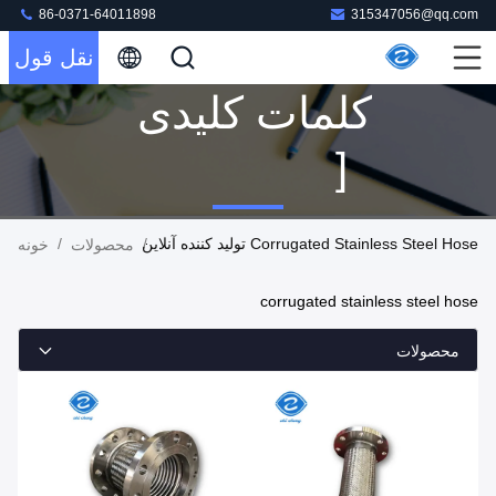
86-0371-64011898
315347056@qq.com
نقل قول
کلمات کلیدی
[
Corrugated
Corrugated Stainless Steel Hose تولید کننده آنلاین
/
/
محصولات
خونه
Stainless
corrugated stainless steel hose
Steel Hose ]
محصولات
مطابقت 24
محصولات