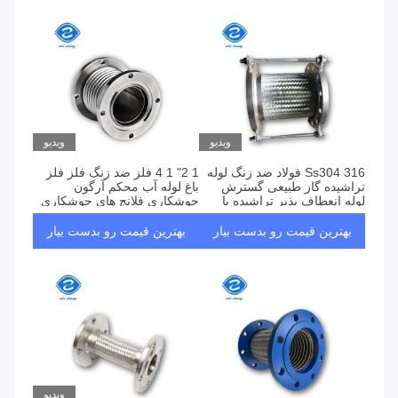
ویدیو
ویدیو
Ss304 316 فولاد ضد زنگ لوله
1 2" 1 4 فلز ضد زنگ فلز فلز
تراشیده گاز طبیعی گسترش
باغ لوله آب محکم آرگون
لوله انعطاف پذیر تراشیده با
جوشکاری فلانج های جوشکاری
محدود کننده فلنج
بهترین قیمت رو بدست بیار
بهترین قیمت رو بدست بیار
ویدیو