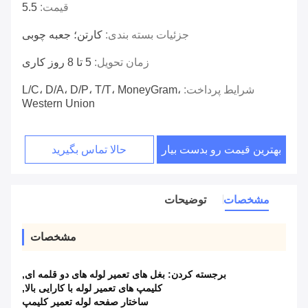
قیمت:
5.5
جزئیات بسته بندی:
کارتن؛ جعبه چوبی
زمان تحویل:
5 تا 8 روز کاری
شرایط پرداخت:
L/C، D/A، D/P، T/T، MoneyGram،
Western Union
بهترین قیمت رو بدست بیار
حالا تماس بگیرید
مشخصات
توضیحات
مشخصات
برجسته کردن:
بغل های تعمیر لوله های دو قلمه ای
,
کلیمپ های تعمیر لوله با کارایی بالا
,
ساختار صفحه لوله تعمیر کلیمپ