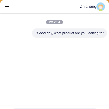
Zhicheng
بفرست
2:34 PM
Good day, what product are you looking for?
Henan Zhicheng Valve Fittings
Manufacturing Co., Ltd.
315347056@qq.com
86-0371-64011898
پارک صنعتی خط لوله، شهر Xic
un، شهر Gongyi، استان Hena
n، چین
چین کیفیت خوب درز انبساط لاستیکی عرضه کننده. حقوق چاپ 2026 Henan