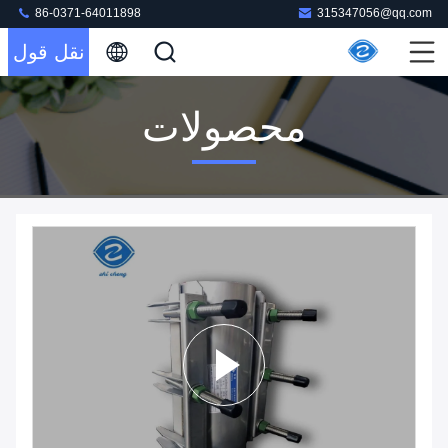
86-0371-64011898
315347056@qq.com
نقل قول
محصولات