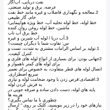
نفت دریایی، آب/گاز
عرضه، برق و تولید صنعتی.
2.معالجه و نگهداری فاضلاب و غیره مانند خط نفت
خام، گاز طبیعی
خط لوله، خط لوله تخلیه آب، خط ویژه هواپیمایی/
ماشین، خط لوله روغن روان کننده
خط برق آب ناب
3.آب دریا / لوله آب شیرین و غیره
س: تفاوت شما با دیگران چیست؟
1.توليد بر اساس الزامات مشتري به شدت، تست و
کنترل کیفیت.
2جهانی بودن: برای بسیاری از انواع لوله های فلزی و
برای لوله های کمتر ناهموار و
اتصال لوله های قطر متفاوت، به خصوص برای تعمیر
سریع اضطراری.
3.اقتصادی:قرص زدن با وجود ضخامت لوله و نیازی
به فرش کردن لوله
پايه هاي لوله، دست دادن ساده و صرفه جويي در
هزينه ها
چطوري با ما تماس بگيري؟
نیازهای خود را در زیر بنویسید، کلیک بر روی " ارسال