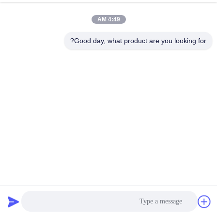
4:49 AM
Good day, what product are you looking for?
لوله مستقیم فولادی کربنی با پوشش متمرکز EPDM و سفارشی
استاندارد با پوشش کامل PTFE
درز انبساط لاستیکی
2025-06-27
27 بازدیدها