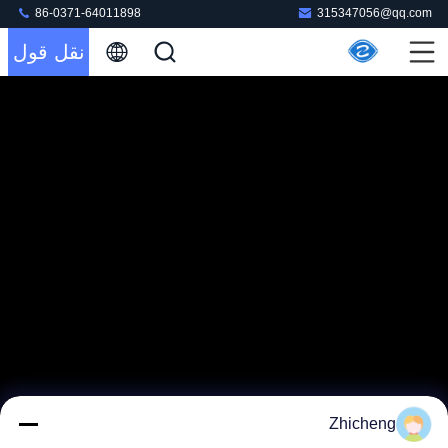
86-0371-64011898
315347056@qq.com
نقل قول
Zhicheng